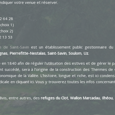
indiquer votre venue et réserver.
2 64 28
choix 1)
choix 2)
42 13 53
e de Saint-Savin
est un établissement public gestionnaire du
gnas
,
Pierrefitte-Nestalas
,
Saint-Savin
,
Soulom
,
Uz
.
en 1840 afin de réguler l'utilisation des estives et de gérer le pat
ont succédé, sera à l’origine de la construction des Thermes de 
omique de la Vallée. L’histoire, longue et riche, est ici conden
icale en cliquant ici. Vous y trouverez toutes les infos concernant
divis, entre autres, des
refuges du
Clot
,
Wallon Marcadau
,
Ilhéou
,