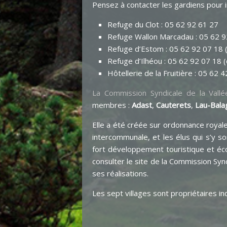
Pensez à contacter les gardiens pour 
Refuge du Clot : 05 62 92 61 27
Refuge Wallon Marcadau : 05 62 9
Refuge d’Estom : 05 62 92 07 18 (
Refuge d’Ilhéou : 05 62 92 07 18 (
Hôtellerie de la Fruitière : 05 62 
La Commission Syndicale de la Vallé
membres :
Adast
,
Cauterets
,
Lau-Bala
Elle a été créée sur ordonnance royale 
intercommunale, et les élus qui s’y s
fort développement touristique et écon
consulter le site de la Commission Synd
ses réalisations.
Les sept villages sont propriétaires in