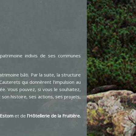
 patrimoine indivis de ses communes
rimoine bâti. Par la suite, la structure
Cauterets qui donnèrent l’impulsion au
sée. Vous pouvez, si vous le souhaitez,
 son histoire, ses actions, ses projets,
Estom
et de
l’Hôtellerie de la Fruitière.